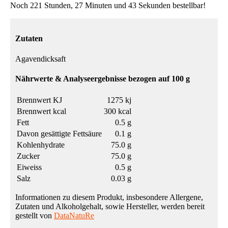
Noch 221 Stunden, 27 Minuten und 43 Sekunden bestellbar!
Zutaten
Agavendicksaft
Nährwerte & Analyseergebnisse bezogen auf 100 g
Brennwert KJ
1275 kj
Brennwert kcal
300 kcal
Fett
0.5 g
Davon gesättigte Fettsäure
0.1 g
Kohlenhydrate
75.0 g
Zucker
75.0 g
Eiweiss
0.5 g
Salz
0.03 g
Informationen zu diesem Produkt, insbesondere Allergene,
Zutaten und Alkoholgehalt, sowie Hersteller, werden bereit
gestellt von
DataNatuRe