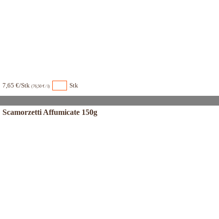
7,65 €/Stk
Stk
(76,50 € / l)
Scamorzetti Affumicate 150g