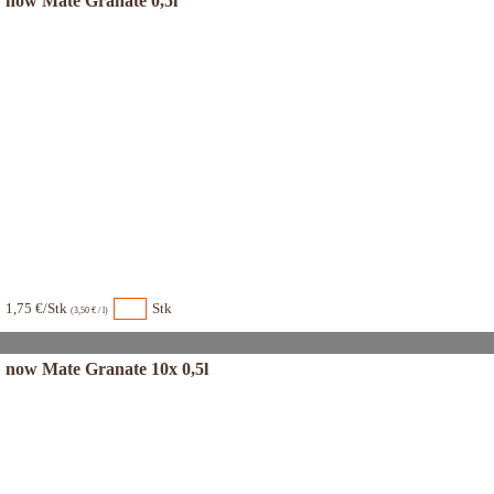
now Mate Granate 0,5l
1,75 €/Stk
Stk
(3,50 € / l)
now Mate Granate 10x 0,5l