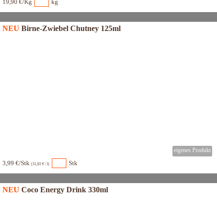
19,90 €/Kg
kg
NEU
Birne-Zwiebel Chutney 125ml
3,99 €/Stk
Stk
(31,92 € / l)
NEU
Coco Energy Drink 330ml