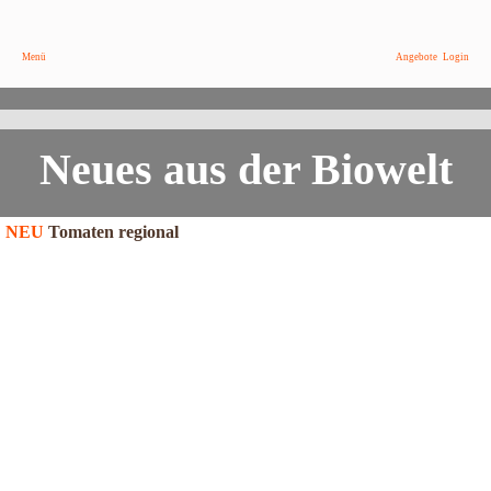
/
Becher
Menü
Angebote
Login
Asiacreme "India Curry Mango" von Weißenhorner...
Exotische Vielfalt, jetzt bei DEIN BIOSHOP
Neues aus der Biowelt
NEU
Tomaten regional