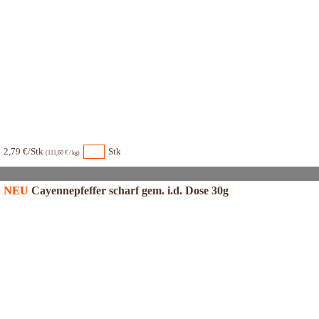
2,79 €/Stk
Stk
(111,60 € / kg)
NEU
Cayennepfeffer scharf gem. i.d. Dose 30g