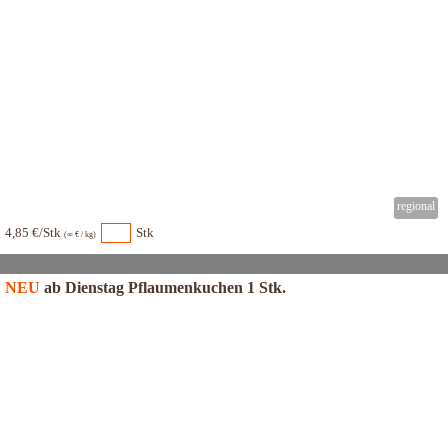
4,85 €/Stk
Stk
(∞ € / kg)
NEU
ab Dienstag Pflaumenkuchen 1 Stk.