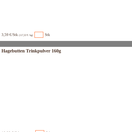
3,59 €/Stk
Stk
(117,32 € / kg)
Hagebutten Trinkpulver 160g