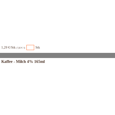
1,29 €/Stk
Stk
(7,82 € / l)
Kaffee - Milch 4% 165ml