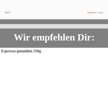
9,95 €
/ Paket
Menü
Angebote
Login
Genuß ohne Koffein, ganz natürlich!
Koffeinfreier Kaffee "No Coffee" im Wochenangebot
Wir empfehlen Dir:
Espresso gemahlen 250g