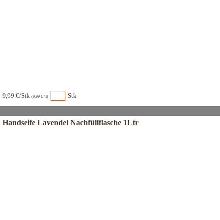
9,99 €/Stk
Stk
(9,99 € / l)
Handseife Lavendel Nachfüllflasche 1Ltr