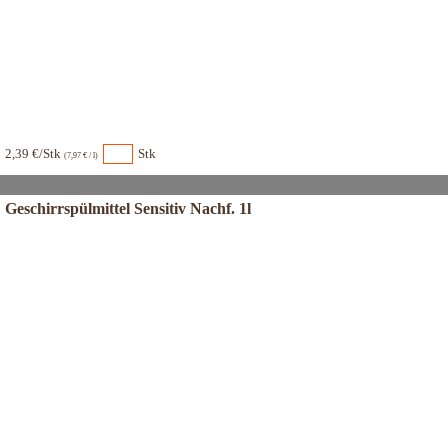
2,39 €/Stk
Stk
(7,97 € / l)
Geschirrspülmittel Sensitiv Nachf. 1l