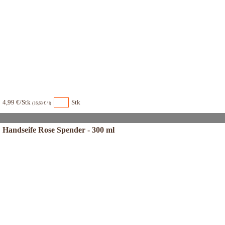
4,99 €/Stk
Stk
(16,63 € / l)
Handseife Rose Spender - 300 ml