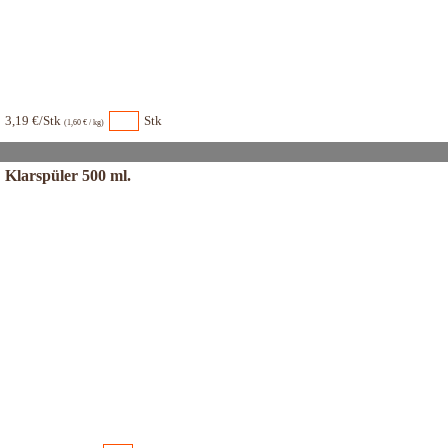
3,19 €/Stk
Stk
(1,60 € / kg)
Klarspüler 500 ml.