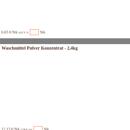
6,65 €/Stk
Stk
(8,87 € / l)
Waschmittel Pulver Konzentrat - 2,4kg
12,15 €/Stk
Stk
(5,06 € / kg)