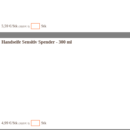
5,59 €/Stk
Stk
(18,63 € / l)
Handseife Sensitiv Spender - 300 ml
4,99 €/Stk
Stk
(16,63 € / l)