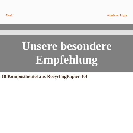
2,49 €
/ Paket
Menü
Angebote
Login
Das ist neu bei DEIN BIOSHOP
Kompostbeutel und Backpapier
Unsere besondere
Empfehlung
10 Kompostbeutel aus RecyclingPapier 10l