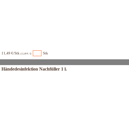
11,49 €/Stk
Stk
(11,49 € / l)
Händedesinfektion Nachfüller 1 l.