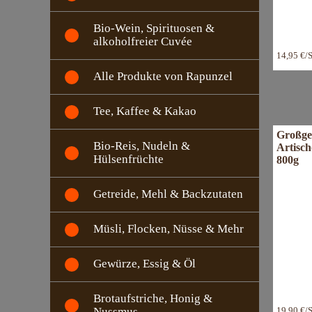
Bio-Wein, Spirituosen &
alkoholfreier Cuvée
14,95 €/
Alle Produkte von Rapunzel
Tee, Kaffee & Kakao
Großge
Bio-Reis, Nudeln &
Artisc
Hülsenfrüchte
800g
Getreide, Mehl & Backzutaten
Müsli, Flocken, Nüsse & Mehr
Gewürze, Essig & Öl
Brotaufstriche, Honig &
Nussmus
19,90 €/