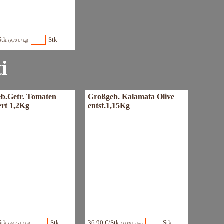
Stk
Stk
(9,70 € / kg)
i
b.Getr. Tomaten
Großgeb. Kalamata Olive
ert 1,2Kg
entst.1,15Kg
Stk
Stk
36,90 €/Stk
Stk
(33,25 € / kg)
(32,09 € / kg)