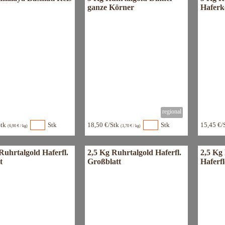
ganze Körner
Haferk
Stk
Stk
18,50 €/Stk
Stk
15,45 €/
(6,90 € / kg)
(3,70 € / kg)
Ruhrtalgold Haferfl.
2,5 Kg Ruhrtalgold Haferfl.
2,5 Kg
t
Großblatt
Haferfl