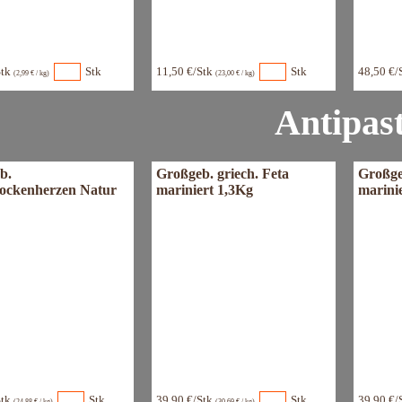
Stk
Stk
11,50 €/Stk
Stk
48,50 €/
(2,99 € / kg)
(23,00 € / kg)
Antipast
b.
Großgeb. griech. Feta
Großge
hockenherzen Natur
mariniert 1,3Kg
marini
Stk
Stk
39,90 €/Stk
Stk
39,90 €/
(24,88 € / kg)
(30,69 € / kg)