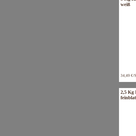
weiß
34,49 €/
2,5 Kg 
feinblat