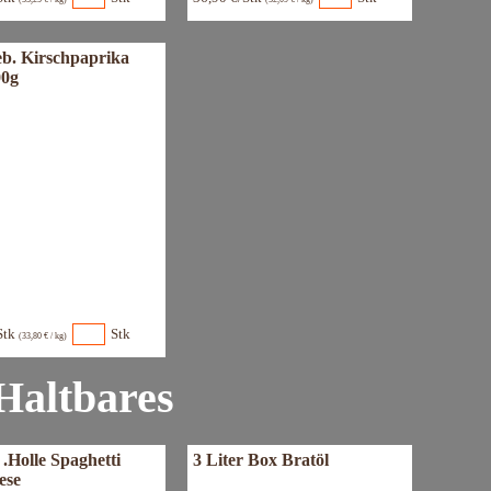
b. Kirschpaprika
00g
Stk
Stk
(33,80 € / kg)
Haltbares
.Holle Spaghetti
3 Liter Box Bratöl
ese