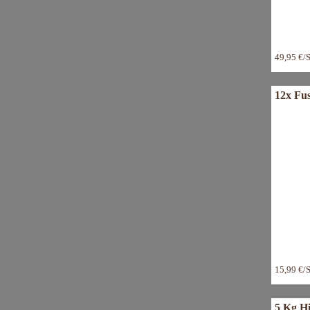
49,95 €/
12x Fusi
15,99 €/
5 Kg H