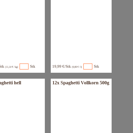
Stk
Stk
19,99 €/Stk
Stk
(11,14 € / kg)
(6,66 € / l)
ghetti hell
12x Spaghetti Vollkorn 500g