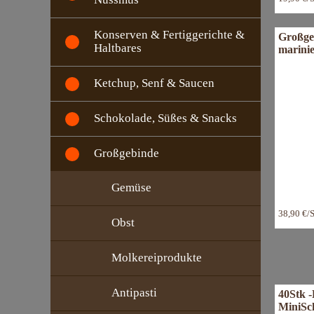
Konserven & Fertiggerichte &
Großge
Haltbares
marinie
Ketchup, Senf & Saucen
Schokolade, Süßes & Snacks
Großgebinde
Gemüse
38,90 €/
Obst
Molkereiprodukte
Antipasti
40Stk -
MiniSc