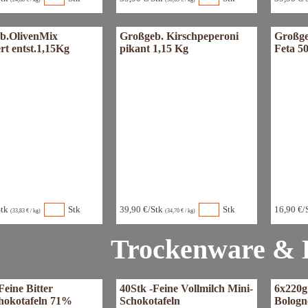
b.OlivenMix
Großgeb. Kirschpeperoni
Großge
rt entst.1,15Kg
pikant 1,15 Kg
Feta 5
Stk
Stk
39,90 €/Stk
Stk
16,90 €/
(33,83 € / kg)
(34,70 € / kg)
Trockenware & 
Feine Bitter
40Stk -Feine Vollmilch Mini-
6x220g 
hokotafeln 71%
Schokotafeln
Bologn