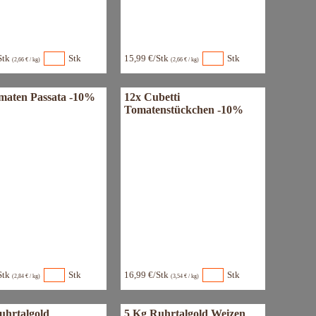
Stk
Stk
15,99 €/Stk
Stk
(2,66 € / kg)
(2,66 € / kg)
maten Passata -10%
12x Cubetti
Tomatenstückchen -10%
Stk
Stk
16,99 €/Stk
Stk
(2,84 € / kg)
(3,54 € / kg)
uhrtalgold
5 Kg Ruhrtalgold Weizen