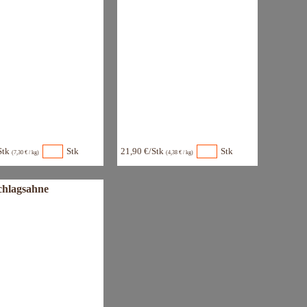
Stk
Stk
21,90 €/Stk
Stk
(7,30 € / kg)
(4,38 € / kg)
chlagsahne