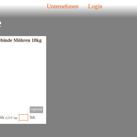
Unternehmen
Login
e
binde Möhren 10kg
Stk
Stk
(2,55 € / kg)