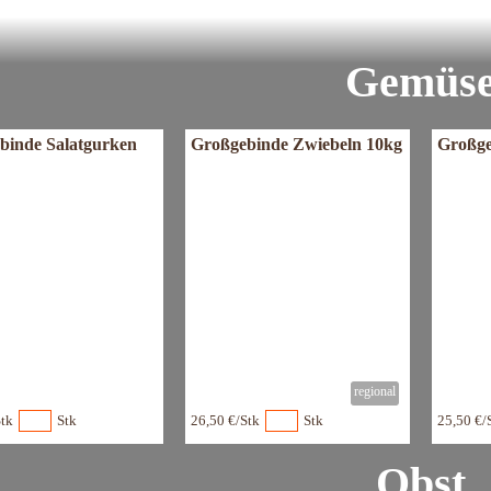
Gemüs
binde Salatgurken
Großgebinde Zwiebeln 10kg
Großge
Stk
Stk
26,50 €/Stk
Stk
25,50 €/
Obst