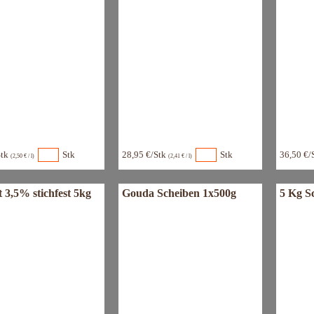
Stk
Stk
28,95 €/Stk
Stk
36,50 €/
(2,50 € / l)
(2,41 € / l)
 3,5% stichfest 5kg
Gouda Scheiben 1x500g
5 Kg S