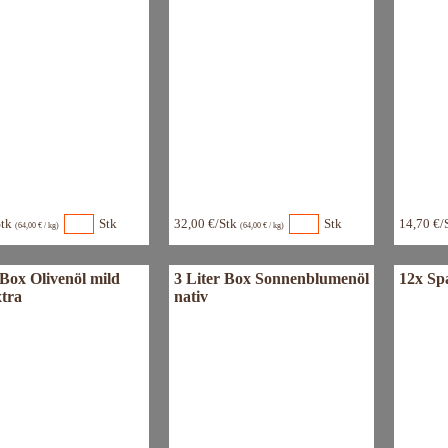
Stk
Stk
32,00 €/Stk
Stk
14,70 €/
(64,00 € / kg)
(64,00 € / kg)
 Box Olivenöl mild
3 Liter Box Sonnenblumenöl
12x Spa
xtra
nativ