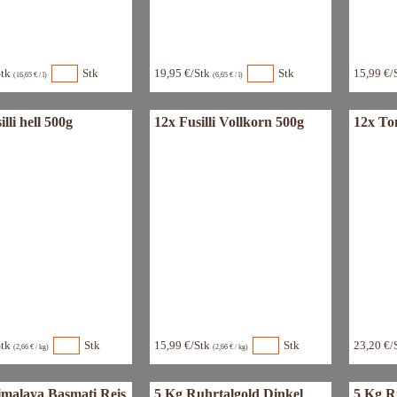
Stk
Stk
19,95 €/Stk
Stk
15,99 €/
(16,65 € / l)
(6,65 € / l)
lli hell 500g
12x Fusilli Vollkorn 500g
12x To
Stk
Stk
15,99 €/Stk
Stk
23,20 €/
(2,66 € / kg)
(2,66 € / kg)
imalaya Basmati Reis
5 Kg Ruhrtalgold Dinkel
5 Kg R