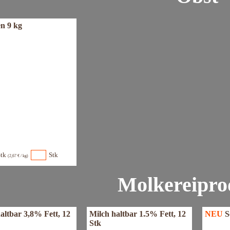
n 9 kg
Stk
Stk
(2,67 € / kg)
Molkereipro
altbar 3,8% Fett, 12
Milch haltbar 1.5% Fett, 12
NEU
S
Stk