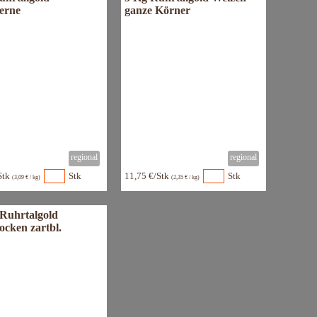
erne
ganze Körner
Stk
Stk
11,75 €/Stk
Stk
(3,09 € / kg)
(2,35 € / kg)
 Ruhrtalgold
ocken zartbl.