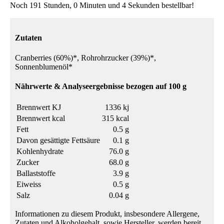
Noch 191 Stunden, 0 Minuten und 4 Sekunden bestellbar!
Zutaten
Cranberries (60%)*, Rohrohrzucker (39%)*,
Sonnenblumenöl*
Nährwerte & Analyseergebnisse bezogen auf 100 g
Brennwert KJ
1336 kj
Brennwert kcal
315 kcal
Fett
0.5 g
Davon gesättigte Fettsäure
0.1 g
Kohlenhydrate
76.0 g
Zucker
68.0 g
Ballaststoffe
3.9 g
Eiweiss
0.5 g
Salz
0.04 g
Informationen zu diesem Produkt, insbesondere Allergene,
Zutaten und Alkoholgehalt, sowie Hersteller, werden bereit