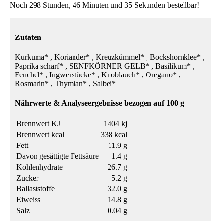
Noch 298 Stunden, 46 Minuten und 35 Sekunden bestellbar!
Zutaten
Kurkuma* , Koriander* , Kreuzkümmel* , Bockshornklee* ,
Paprika scharf* , SENFKÖRNER GELB* , Basilikum* ,
Fenchel* , Ingwerstücke* , Knoblauch* , Oregano* ,
Rosmarin* , Thymian* , Salbei*
Nährwerte & Analyseergebnisse bezogen auf 100 g
Brennwert KJ
1404 kj
Brennwert kcal
338 kcal
Fett
11.9 g
Davon gesättigte Fettsäure
1.4 g
Kohlenhydrate
26.7 g
Zucker
5.2 g
Ballaststoffe
32.0 g
Eiweiss
14.8 g
Salz
0.04 g