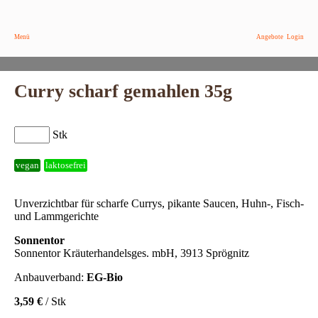
Menü
Angebote
Login
Curry scharf gemahlen 35g
Stk
vegan
laktosefrei
Unverzichtbar für scharfe Currys, pikante Saucen, Huhn-, Fisch-
und Lammgerichte
Sonnentor
Sonnentor Kräuterhandelsges. mbH, 3913 Sprögnitz
Anbauverband:
EG-Bio
3,59 €
/ Stk