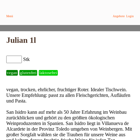
Menü
Angebote
Login
Julian 1l
Stk
vegan
glutenfrei
laktosefrei
vegan, trocken, ehrlicher, fruchtiger Roter. Idealer Tischwein.
Unsere Empfehlung: passt zu allen Fleischgerichten, Aufläufen
und Pasta.
San Isidro kann auf mehr als 50 Jahre Erfahrung im Weinbau
zurückblicken und gehört zu den größten ökologischen
Weinproduzenten in Spanien. San Isidro liegt in Villanueva de
Alcardete in der Provinz Toledo umgeben von Weinbergen. Mit
großer Sorgfalt wählen sie die Trauben für unsere Weine aus