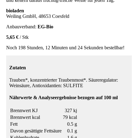
und keltern daraus fruchtig-frische Weine für jeden Tag.
bioladen
Weiling GmbH, 48653 Coesfeld
Anbauverband:
EG-Bio
5,65 €
/ Stk
Noch 198 Stunden, 12 Minuten und 24 Sekunden bestellbar!
Zutaten
Trauben*, konzentrierter Traubenmost*. Säureregulator:
Weinsäure, Antioxidantien: SULFITE
Nährwerte & Analyseergebnisse bezogen auf 100 ml
Brennwert KJ
327 kj
Brennwert kcal
79 kcal
Fett
0.5 g
Davon gesättigte Fettsäure
0.1 g
Kohlenhydrate
1.6 g