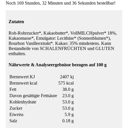
Noch 169 Stunden, 32 Minuten und 36 Sekunden bestellbar!
Zutaten
Roh-Rohrzucker*, Kakaobutter*, VollMILCHpulver* 18%,
Kakaomasse*, Emulgator: Lecithine* (Sonnenblumen*),
Bourbon Vanilleextrakt*. Kakao: 35% mindestens. Kann
Bestandteile von SCHALENFRÜCHTEN und GLUTEN
enthalten.
Nährwerte & Analyseergebnisse bezogen auf 100 g
Brennwert KJ
2407 kj
Brennwert kcal
575 kcal
Fett
38.0 g
Davon gesättigte Fettsäure
23.0 g
Kohlenhydrate
53.0 g
Zucker
53.0 g
Eiweiss
5.9 g
Salz
0.18 g