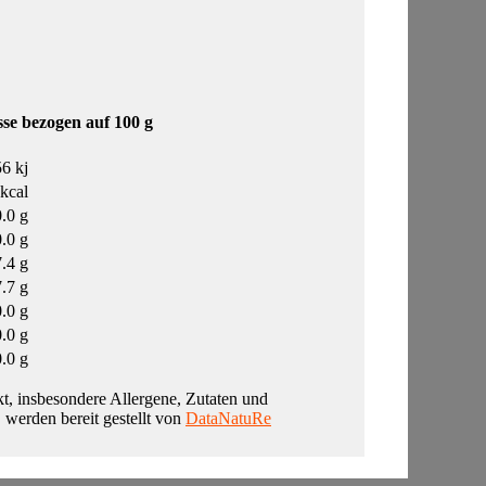
se bezogen auf 100 g
6 kj
kcal
0.0 g
0.0 g
.4 g
.7 g
0.0 g
0.0 g
0.0 g
t, insbesondere Allergene, Zutaten und
, werden bereit gestellt von
DataNatuRe