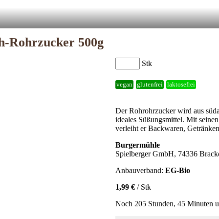
h-Rohrzucker 500g
Stk
vegan
glutenfrei
laktosefrei
Der Rohrohrzucker wird aus süd
ideales Süßungsmittel. Mit seinen
verleiht er Backwaren, Getränken
Burgermühle
Spielberger GmbH, 74336 Brac
Anbauverband:
EG-Bio
1,99 €
/ Stk
Noch 205 Stunden, 45 Minuten u