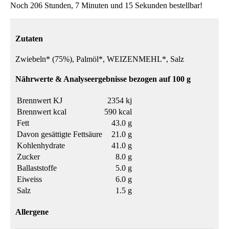
Noch 206 Stunden, 7 Minuten und 15 Sekunden bestellbar!
Zutaten
Zwiebeln* (75%), Palmöl*, WEIZENMEHL*, Salz
Nährwerte & Analyseergebnisse bezogen auf 100 g
Brennwert KJ
2354 kj
Brennwert kcal
590 kcal
Fett
43.0 g
Davon gesättigte Fettsäure
21.0 g
Kohlenhydrate
41.0 g
Zucker
8.0 g
Ballaststoffe
5.0 g
Eiweiss
6.0 g
Salz
1.5 g
Allergene