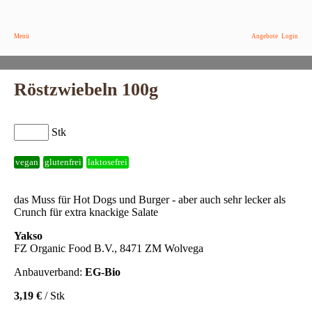
Menü
Angebote
Login
Röstzwiebeln 100g
Stk
vegan
glutenfrei
laktosefrei
das Muss für Hot Dogs und Burger - aber auch sehr lecker als
Crunch für extra knackige Salate
Yakso
FZ Organic Food B.V., 8471 ZM Wolvega
Anbauverband:
EG-Bio
3,19 €
/ Stk