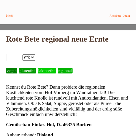
Menü
Angebote
Login
Rote Bete regional neue Ernte
vegan
glutenfrei
laktosefrei
regional
Kennst du Rote Bete? Dann probiere die regionalen
Köstlichkeiten vom Hof Vorberg im Windrather Tal! Die
leuchtend rote Knolle ist randvoll mit Antioxidantien, Eisen und
Vitaminen. Ob als Salat, Suppe, geröstet oder als Püree - die
Zubereitungsmöglichkeiten sind vielfältig und der erdig süße
Geschmack einfach unwiderstehlich!
Gemüsebau Finkes Hof, D- 46325 Borken
Anbauverband:
Bioland