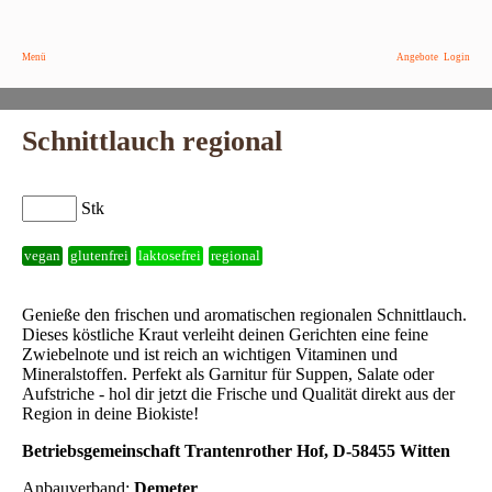
Menü
Angebote
Login
Schnittlauch regional
Stk
vegan
glutenfrei
laktosefrei
regional
Genieße den frischen und aromatischen regionalen Schnittlauch.
Dieses köstliche Kraut verleiht deinen Gerichten eine feine
Zwiebelnote und ist reich an wichtigen Vitaminen und
Mineralstoffen. Perfekt als Garnitur für Suppen, Salate oder
Aufstriche - hol dir jetzt die Frische und Qualität direkt aus der
Region in deine Biokiste!
Betriebsgemeinschaft Trantenrother Hof, D-58455 Witten
Anbauverband:
Demeter