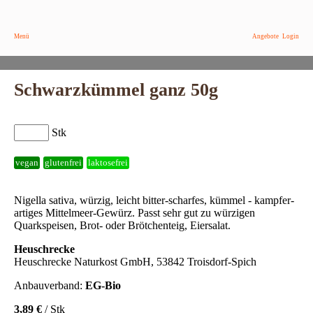
Menü
Angebote
Login
Schwarzkümmel ganz 50g
Stk
vegan
glutenfrei
laktosefrei
Nigella sativa, würzig, leicht bitter-scharfes, kümmel - kampfer-
artiges Mittelmeer-Gewürz. Passt sehr gut zu würzigen
Quarkspeisen, Brot- oder Brötchenteig, Eiersalat.
Heuschrecke
Heuschrecke Naturkost GmbH, 53842 Troisdorf-Spich
Anbauverband:
EG-Bio
3,89 €
/ Stk