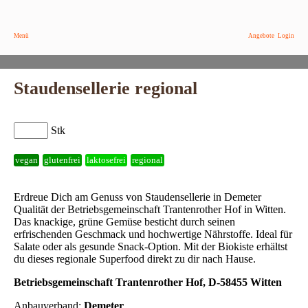
Menü
Angebote
Login
Staudensellerie regional
Stk
vegan
glutenfrei
laktosefrei
regional
Erdreue Dich am Genuss von Staudensellerie in Demeter
Qualität der Betriebsgemeinschaft Trantenrother Hof in Witten.
Das knackige, grüne Gemüse besticht durch seinen
erfrischenden Geschmack und hochwertige Nährstoffe. Ideal für
Salate oder als gesunde Snack-Option. Mit der Biokiste erhältst
du dieses regionale Superfood direkt zu dir nach Hause.
Betriebsgemeinschaft Trantenrother Hof, D-58455 Witten
Anbauverband:
Demeter