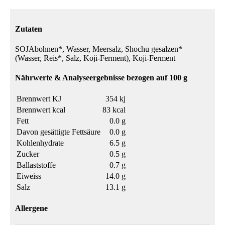
Zutaten
SOJAbohnen*, Wasser, Meersalz, Shochu gesalzen*
(Wasser, Reis*, Salz, Koji-Ferment), Koji-Ferment
Nährwerte & Analyseergebnisse bezogen auf 100 g
Brennwert KJ
354 kj
Brennwert kcal
83 kcal
Fett
0.0 g
Davon gesättigte Fettsäure
0.0 g
Kohlenhydrate
6.5 g
Zucker
0.5 g
Ballaststoffe
0.7 g
Eiweiss
14.0 g
Salz
13.1 g
Allergene