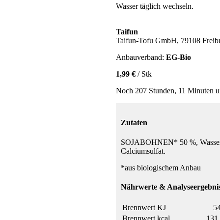
Wasser täglich wechseln.
Taifun
Taifun-Tofu GmbH, 79108 Freib
Anbauverband:
EG-Bio
1,99 €
/ Stk
Noch 207 Stunden, 11 Minuten u
Zutaten
SOJABOHNEN* 50 %, Wasser, G
Calciumsulfat.
*aus biologischem Anbau
Nährwerte & Analyseergebnis
Brennwert KJ
54
Brennwert kcal
131 