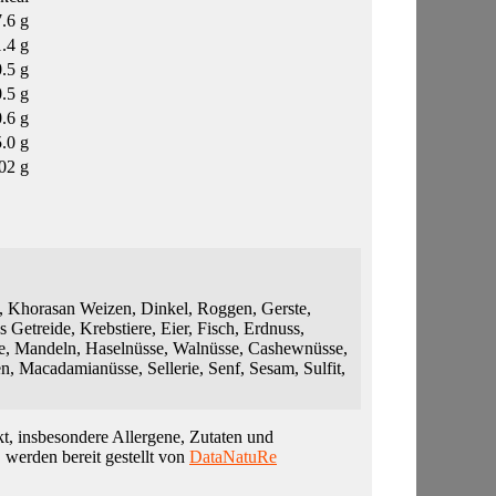
7.6 g
1.4 g
0.5 g
0.5 g
0.6 g
.0 g
02 g
 Khorasan Weizen, Dinkel, Roggen, Gerste,
s Getreide, Krebstiere, Eier, Fisch, Erdnuss,
te, Mandeln, Haselnüsse, Walnüsse, Cashewnüsse,
n, Macadamianüsse, Sellerie, Senf, Sesam, Sulfit,
t, insbesondere Allergene, Zutaten und
, werden bereit gestellt von
DataNatuRe