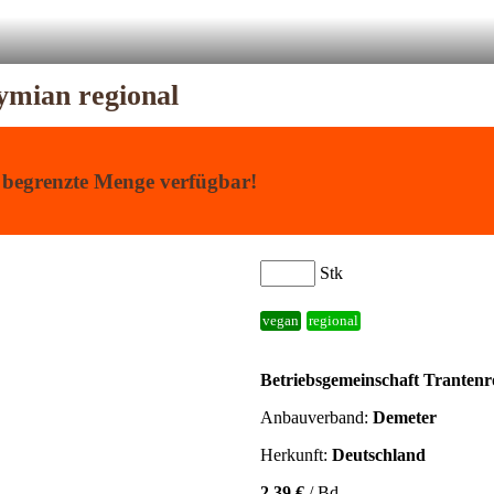
ymian regional
begrenzte Menge verfügbar!
Stk
vegan
regional
Betriebsgemeinschaft Trantenr
Anbauverband:
Demeter
Herkunft:
Deutschland
2,39 €
/ Bd