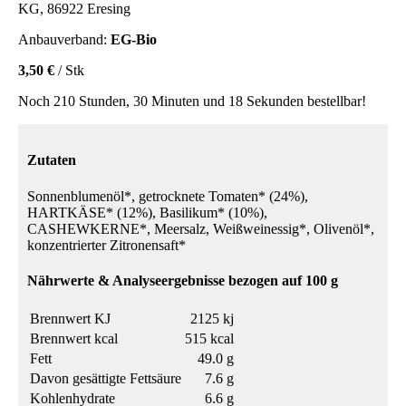
KG, 86922 Eresing
Anbauverband:
EG-Bio
3,50 €
/ Stk
Noch 210 Stunden, 30 Minuten und 18 Sekunden bestellbar!
Zutaten
Sonnenblumenöl*, getrocknete Tomaten* (24%),
HARTKÄSE* (12%), Basilikum* (10%),
CASHEWKERNE*, Meersalz, Weißweinessig*, Olivenöl*,
konzentrierter Zitronensaft*
Nährwerte & Analyseergebnisse bezogen auf 100 g
Brennwert KJ
2125 kj
Brennwert kcal
515 kcal
Fett
49.0 g
Davon gesättigte Fettsäure
7.6 g
Kohlenhydrate
6.6 g