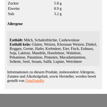
Zucker
5.8 g
Eiweiss
8.9 g
Salz
3.2 g
Allergene
Enthält:
Milch, Schalenfrüchte, Cashewnüsse
Enthält kein:
Gluten, Weizen, Khorasan Weizen, Dinkel,
Roggen, Gerste, Hafer, Krebstiere, Eier, Fisch, Erdnuss,
Soja, Laktose, Mandeln, Haselnüsse, Walnüsse,
Pekanüsse, Paranüsse, Pistazien, Macadamianüsse,
Sellerie, Senf, Sesam, Sulfit, Lupine, Weichtiere
Informationen zu diesem Produkt, insbesondere Allergene,
Zutaten und Alkoholgehalt, sowie Hersteller, werden bereit
gestellt von
DataNatuRe