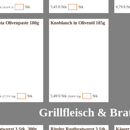
tk
Stk
5,45 €/Stk
Stk
6,79 €/S
(16,14 € / l)
ta Olivenpaste 180g
Knoblauch in Olivenöl 185g
tk
Stk
5,49 €/Stk
Stk
(27,72 € / Kg)
(29,68 € / Kg)
Grillfleisch & Br
twurst 3 Stk, 300g
Rinder Rostbratwurst 3 Stk.
Käsegri