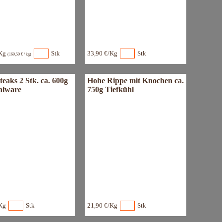
/Kg
Stk
33,90 €/Kg
Stk
(169,50 € / kg)
eaks 2 Stk. ca. 600g
Hohe Rippe mit Knochen ca.
hlware
750g Tiefkühl
Kg
Stk
21,90 €/Kg
Stk