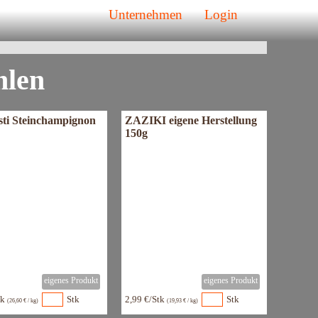
tzt neu!
Unternehmen
Login
eschmack
hlen
sti Steinchampignon
ZAZIKI eigene Herstellung
150g
tk
Stk
2,99 €/Stk
Stk
(26,60 € / kg)
(19,93 € / kg)