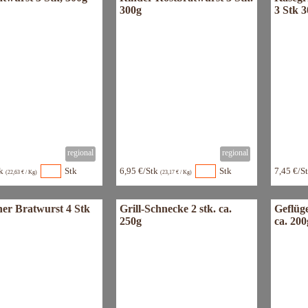
300g
3 Stk 
tk
Stk
6,95 €/Stk
Stk
7,45 €/S
(22,63 € / Kg)
(23,17 € / Kg)
ner Bratwurst 4 Stk
Grill-Schnecke 2 stk. ca.
Geflüge
250g
ca. 200