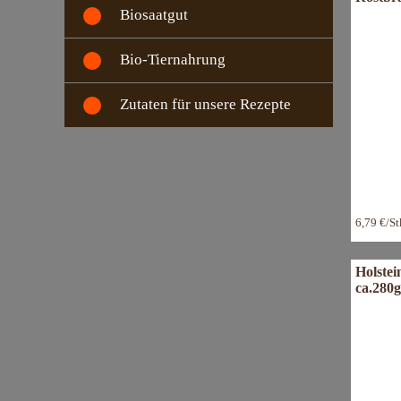
Biosaatgut
Bio-Tiernahrung
Zutaten für unsere Rezepte
6,79 €/S
Holstei
ca.280g