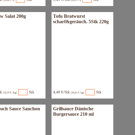
(10,60 € / l)
(4,39 € / l)
aw Salat 200g
Tofu Bratwurst
scharf&geräuch. 5Stk 220g
tk
Stk
4,49 €/Stk
Stk
(16,25 € / Kg)
(20,41 € / kg)
uch Sauce Sanchon
Grillsauce Dänische
Burgersauce 210 ml