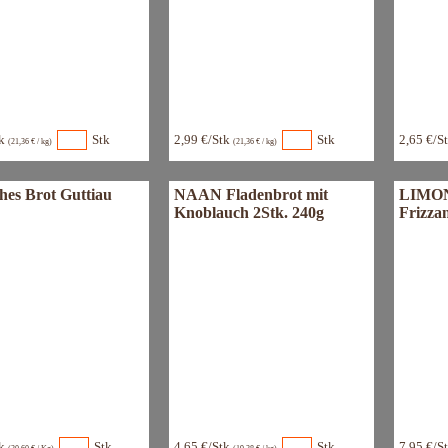
tk
Stk
2,99 €/Stk
Stk
2,65 €/S
(21,36 € / kg)
(21,36 € / kg)
hes Brot Guttiau
NAAN Fladenbrot mit
LIMON
Knoblauch 2Stk. 240g
Frizzan
tk
Stk
4,65 €/Stk
Stk
7,95 €/S