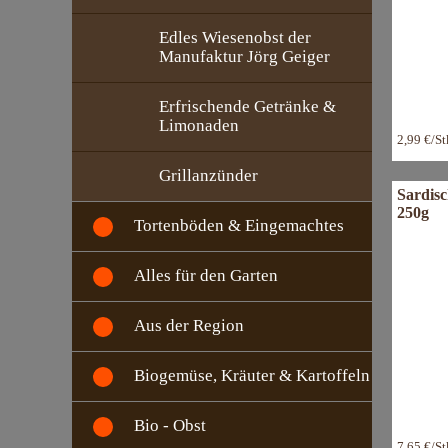
Edles Wiesenobst der
Manufaktur Jörg Geiger
Erfrischende Getränke &
Limonaden
2,99 €/S
Grillanzünder
Sardisc
250g
Tortenböden & Eingemachtes
Alles für den Garten
Aus der Region
Biogemüse, Kräuter & Kartoffeln
Bio - Obst
7,65 €/S