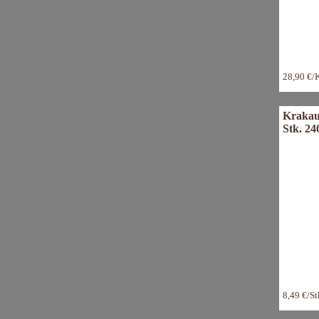
28,90 €/
Krakau
Stk. 24
8,49 €/S