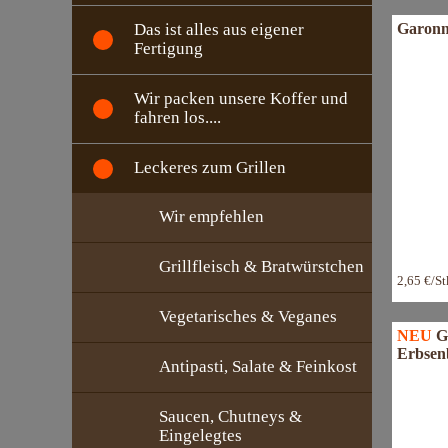
Garonn
Das ist alles aus eigener
Fertigung
Wir packen unsere Koffer und
fahren los....
Leckeres zum Grillen
Wir empfehlen
Grillfleisch & Bratwürstchen
2,65 €/S
Vegetarisches & Veganes
NEU
G
Erbsen
Antipasti, Salate & Feinkost
Saucen, Chutneys &
Eingelegtes