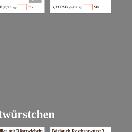
tk
Stk
3,99 €/Stk
Stk
(22,63 € / Kg)
(19,95 € / kg)
atwürstchen
ller mit Röstzwiebeln
Bärlauch Rostbratwurst 3