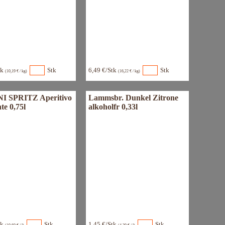
tk
Stk
6,49 €/Stk
Stk
(10,19 € / kg)
(16,22 € / kg)
I SPRITZ Aperitivo
Lammsbr. Dunkel Zitrone
te 0,75l
alkoholfr 0,33l
tk
Stk
1,45 €/Stk
Stk