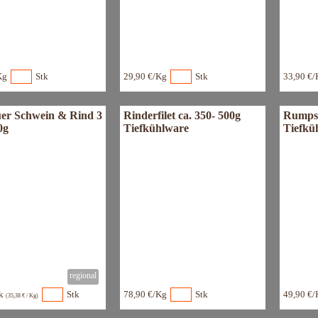
Kg
Stk
29,90 €/Kg
Stk
33,90 €
er Schwein & Rind 3
Rinderfilet ca. 350- 500g
Rumpst
0g
Tiefkühlware
Tiefkü
tk
Stk
78,90 €/Kg
Stk
49,90 €/
(35,38 € / Kg)