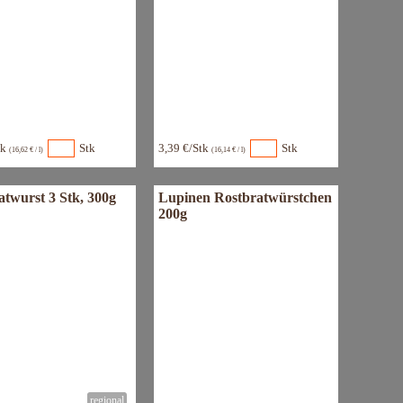
tk
Stk
3,39 €/Stk
Stk
(16,62 € / l)
(16,14 € / l)
atwurst 3 Stk, 300g
Lupinen Rostbratwürstchen
200g