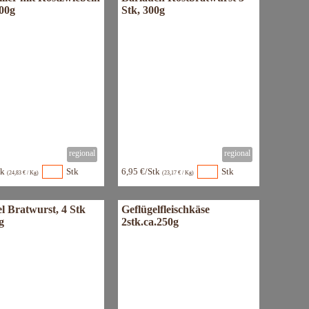
300g
Stk, 300g
tk
Stk
6,95 €/Stk
Stk
(24,83 € / Kg)
(23,17 € / Kg)
l Bratwurst, 4 Stk
Geflügelfleischkäse
g
2stk.ca.250g