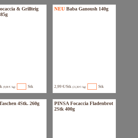
ocaccia & Grillteig
NEU
Baba Ganoush 140g
385g
tk
Stk
2,99 €/Stk
Stk
(9,06 € / kg)
(21,36 € / kg)
Taschen 4Stk. 260g
PINSA Focaccia Fladenbrot
2Stk 400g