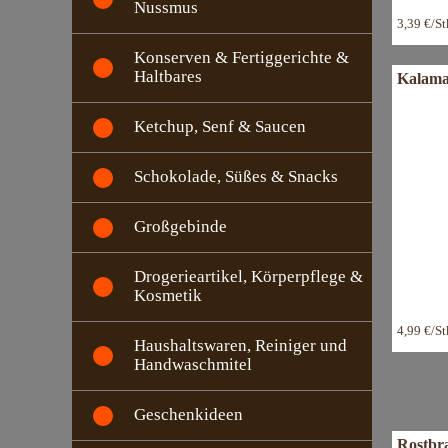
Nussmus
3,39 €/S
Konserven & Fertiggerichte &
Haltbares
Kalama
Ketchup, Senf & Saucen
Schokolade, Süßes & Snacks
Großgebinde
Drogerieartikel, Körperpflege &
Kosmetik
4,99 €/S
Haushaltswaren, Reiniger und
Handwaschmitel
Geschenkideen
Rostbra