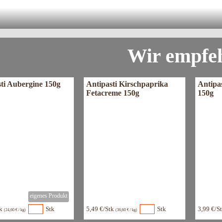
imoni Spritz und Ricotta limone je
rfrischend, kultig und voller Sommerg
Wir empfe
ti Aubergine 150g
Antipasti Kirschpaprika
Antipa
Fetacreme 150g
150g
tk
Stk
5,49 €/Stk
Stk
3,99 €/S
(24,60 € / kg)
(36,60 € / kg)