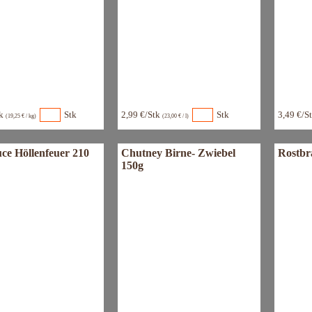
tk
Stk
2,99 €/Stk
Stk
3,49 €/S
(19,25 € / kg)
(23,00 € / l)
uce Höllenfeuer 210
Chutney Birne- Zwiebel
Rostbr
150g