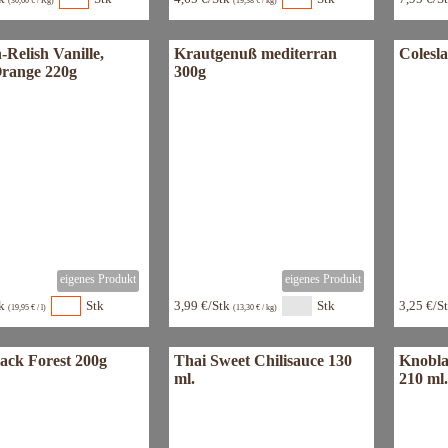
(30,60 € / Kg)
(19,38 € / kg)
Relish Vanille,
Krautgenuß mediterran
Colesl
Orange 220g
300g
tk
Stk
3,99 €/Stk
Stk
3,25 €/S
(19,95 € / l)
(13,30 € / kg)
ack Forest 200g
Thai Sweet Chilisauce 130
Knobla
ml.
210 ml.