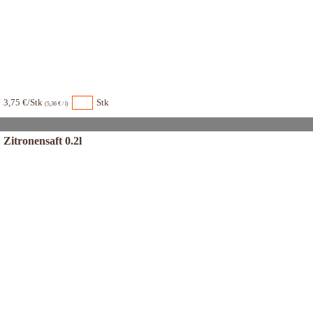
3,75 €/Stk
Stk
(5,36 € / l)
Zitronensaft 0.2l