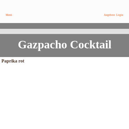
Menü
Angebote
Login
Ein sommerlicher Gazpachococktail
Das Rezept findest Du hier
Gazpacho Cocktail
Paprika rot