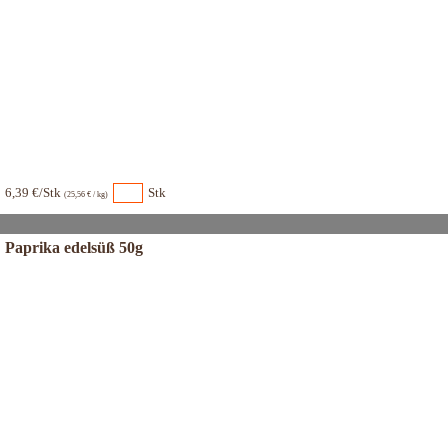
6,39 €/Stk
Stk
(25,56 € / kg)
Paprika edelsüß 50g