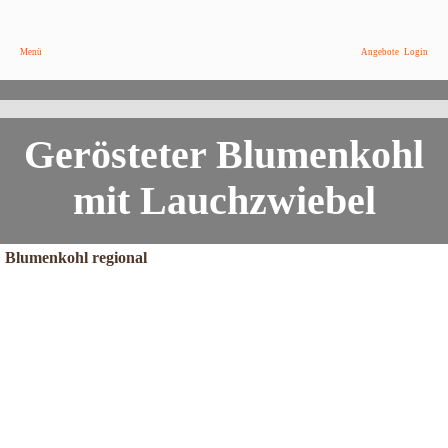
Menü
Angebote
Login
Ein Blitzrezept für leckeren, noch knackigen Blumenkohl
Röst-Blumenkohl mit Frühlingszwiebeln
Gerösteter Blumenkohl
mit Lauchzwiebel
Blumenkohl regional