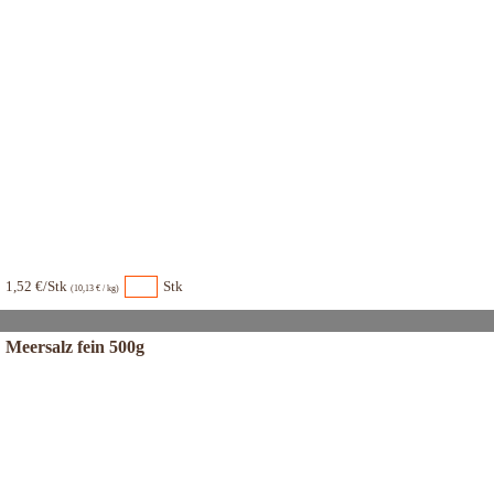
1,52 €/Stk
Stk
(10,13 € / kg)
Meersalz fein 500g