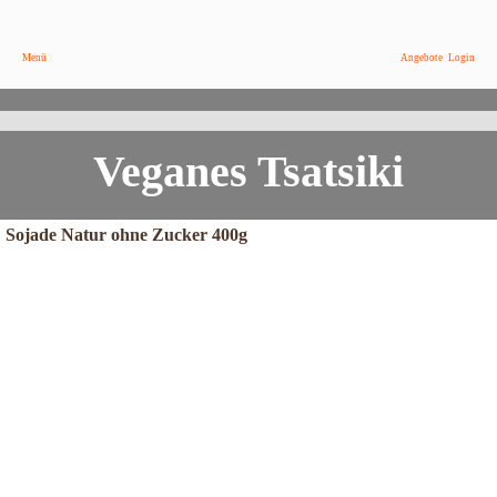
Menü
Angebote
Login
Veganes Tsatsiki
Die klassische Sauce in veganem Gewand
Veganes Tsatsiki
Sojade Natur ohne Zucker 400g