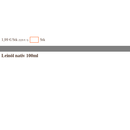
1,99 €/Stk
Stk
(9,95 € / l)
Leinöl nativ 100ml