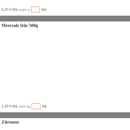
6,35 €/Stk
Stk
(25,40 € / l)
Meersalz fein 500g
2,29 €/Stk
Stk
(4,58 € / kg)
Zitronen