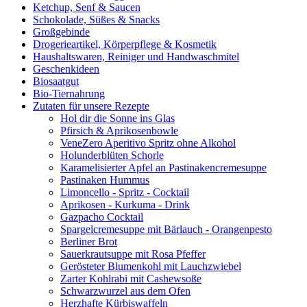
Ketchup, Senf & Saucen
Schokolade, Süßes & Snacks
Großgebinde
Drogerieartikel, Körperpflege & Kosmetik
Haushaltswaren, Reiniger und Handwaschmitel
Geschenkideen
Biosaatgut
Bio-Tiernahrung
Zutaten für unsere Rezepte
Hol dir die Sonne ins Glas
Pfirsich & Aprikosenbowle
VeneZero Aperitivo Spritz ohne Alkohol
Holunderblüten Schorle
Karamelisierter Apfel an Pastinakencremesuppe
Pastinaken Hummus
Limoncello - Spritz - Cocktail
Aprikosen - Kurkuma - Drink
Gazpacho Cocktail
Spargelcremesuppe mit Bärlauch - Orangenpesto
Berliner Brot
Sauerkrautsuppe mit Rosa Pfeffer
Gerösteter Blumenkohl mit Lauchzwiebel
Zarter Kohlrabi mit Cashewsoße
Schwarzwurzel aus dem Ofen
Herzhafte Kürbiswaffeln