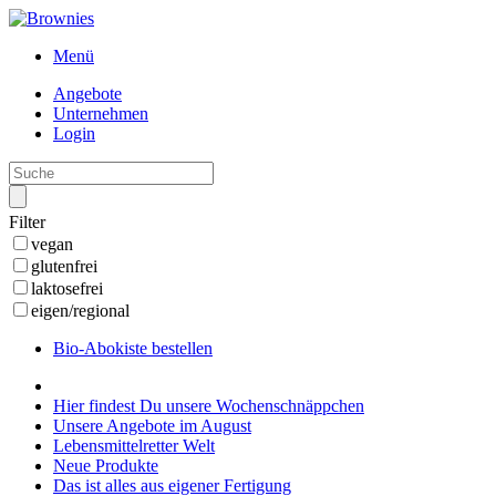
Menü
Angebote
Unternehmen
Login
Filter
vegan
glutenfrei
laktosefrei
eigen/regional
Bio-Abokiste bestellen
Hier findest Du unsere Wochenschnäppchen
Unsere Angebote im August
Lebensmittelretter Welt
Neue Produkte
Das ist alles aus eigener Fertigung