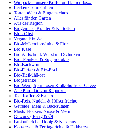
Wir packen unsere Koffer und fahren los....
Leckeres zum Grillen
Tortenböden & Eingemachtes
Alles für den Garten
Aus der Region
Biogemüse, Kräuter & Kartoffeln
Bio - Obst
Vegane Bio Welt
Bio-Molkereiprodukte & Eier
Bio-Käse
Bio-Aufschnitt, Wurst und Schinken
Bio- Feinkost & Sojaprodukte
Bio-Backwaren
Bio-Fleisch & Bio-Fisch
Bio-Tiefkühlkost
Biogetränke
Bio-Wein, Spirituosen & alkoholfreier Cuvée
Alle Produkte von Rapunzel
Tee, Kaffee & Kakao
Bio-Reis, Nudeln & Hülsenfrüchte
Getreide, Mehl & Backzutaten
Müsli, Flocken, Nüsse & Mehr
Gewürze, Essig & Öl
Brotaufstriche, Honig & Nussmus
Konserven & Fertiggerichte & Haltbares