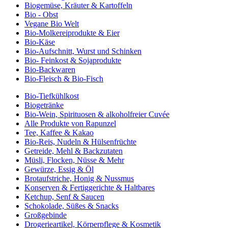
Biogemüse, Kräuter & Kartoffeln
Bio - Obst
Vegane Bio Welt
Bio-Molkereiprodukte & Eier
Bio-Käse
Bio-Aufschnitt, Wurst und Schinken
Bio- Feinkost & Sojaprodukte
Bio-Backwaren
Bio-Fleisch & Bio-Fisch
Bio-Tiefkühlkost
Biogetränke
Bio-Wein, Spirituosen & alkoholfreier Cuvée
Alle Produkte von Rapunzel
Tee, Kaffee & Kakao
Bio-Reis, Nudeln & Hülsenfrüchte
Getreide, Mehl & Backzutaten
Müsli, Flocken, Nüsse & Mehr
Gewürze, Essig & Öl
Brotaufstriche, Honig & Nussmus
Konserven & Fertiggerichte & Haltbares
Ketchup, Senf & Saucen
Schokolade, Süßes & Snacks
Großgebinde
Drogerieartikel, Körperpflege & Kosmetik