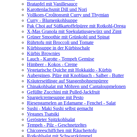
Bratapfel mit Vanillesauce
Karottenlachsmit Dill und Nori
Vollkorn-Croûtonsmit Curry und Thymian
Curry - Blumenkohlsuppe
Pak Choi auf Süßkartoffelpüree mit Rotkohl-Orega
X-Mas Granola mit Spekulatiusgewürz und Zimt
Grüner Smoothie mit Grünkohl und Spinat
Rührtofu mit Broccoli und Tomate
Kürbissuppe in der Kürbisschale
Kürbis Brownies
Lauch - Karotte - Tempeh Gemüse
Himbeer - Kokos - Creme
Vegetarische Quiche mit Hokkaido - Kürbis
Auberginen, Pilze mit Knoblauch - Salber - Butter
Kräuterseitlinge auf Stangenbohnenpürree
Chinakohlsalat mit Möhren und Cantaloupmelonen
Gefüllte Zucchini mit Pulled-Jackfruit
Spargelcremesuppe mit Pesto
Riesengarnelen an Edamame - Fenchel - Salat
Sushi - Maki Sushi selbst gemacht
Veganes Tsatsiki
Gerösteter Spitzkohlsalat
Tempeh - Pilz - Geschnetzeltes
Chicoreeschiffchen mit Räuchertofu
Rotkohlsalat mit Schwarzkümmel